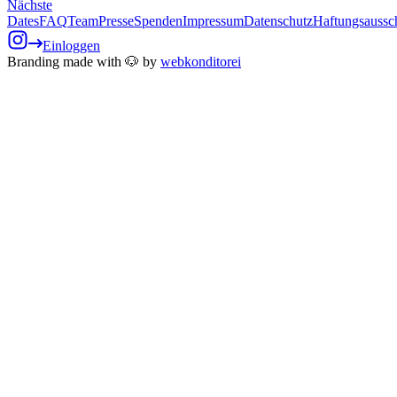
Nächste
Dates
FAQ
Team
Presse
Spenden
Impressum
Datenschutz
Haftungsaussc
Einloggen
Branding made with 🐶 by
webkonditorei