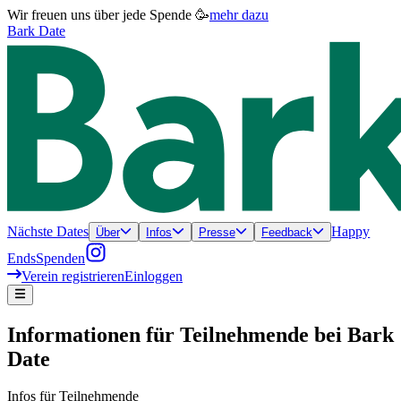
Wir freuen uns über jede Spende 🥳
mehr dazu
Bark Date
Nächste Dates
Happy
Über
Infos
Presse
Feedback
Ends
Spenden
Verein registrieren
Einloggen
Informationen für Teilnehmende bei Bark
Date
Infos für Teilnehmende