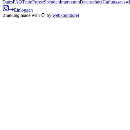
Dates
FAQ
Team
Presse
Spenden
Impressum
Datenschutz
Haftungsaussc
Einloggen
Branding made with 🐶 by
webkonditorei