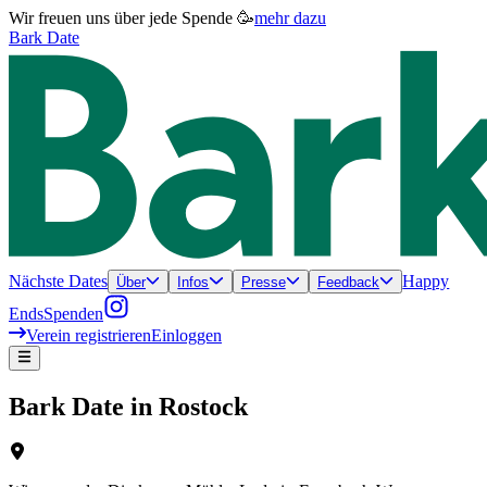
Wir freuen uns über jede Spende 🥳
mehr dazu
Bark Date
Nächste Dates
Happy
Über
Infos
Presse
Feedback
Ends
Spenden
Verein registrieren
Einloggen
Bark Date in
Rostock