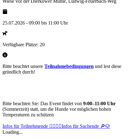
Wiese vor der Dierkower Mühle, Ludwig-Feuerbach-Weg
25.07.2026
-
09:00
bis
11:00
Uhr
Verfügbare Plätze:
20
Bitte beachtet unsere
Teilnahmebedingungen
und lest diese
gründlich durch!
Bitte beachten Sie: Das Event findet von
9:00–11:00 Uhr
(Sommerzeit) statt, um die Hunde vor möglichen hohen
Temperaturen zu schützen
Infos für Teilnehmende 🐕‍🦺🚶‍♂️
Infos für Suchende 🔎🐶
Loading...